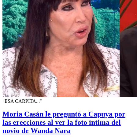
"ESA CARPITA..."
Moria Casán le preguntó a Capuya por
las erecciones al ver la foto íntima del
novio de Wanda Nara