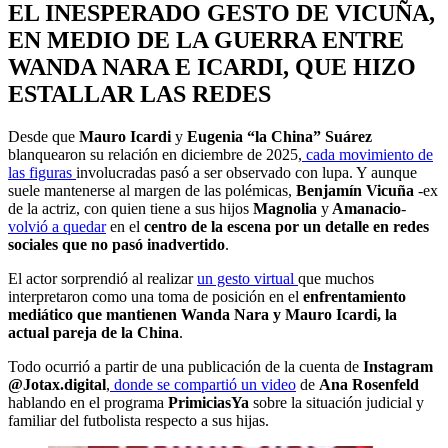
EL INESPERADO GESTO DE VICUÑA,
EN MEDIO DE LA GUERRA ENTRE
WANDA NARA E ICARDI, QUE HIZO
ESTALLAR LAS REDES
Desde que
Mauro Icardi
y
Eugenia “la China” Suárez
blanquearon su relación en diciembre de 2025,
cada movimiento de
las figuras
involucradas pasó a ser observado con lupa. Y aunque
suele mantenerse al margen de las polémicas,
Benjamín Vicuña
-ex
de la actriz, con quien tiene a sus hijos
Magnolia
y
Amanacio
-
volvió a quedar
en el
centro de la escena por un detalle en redes
sociales que no pasó inadvertido
.
El actor sorprendió al realizar
un gesto virtual
que muchos
interpretaron como una toma de posición en el
enfrentamiento
mediático que mantienen Wanda Nara y Mauro Icardi, la
actual pareja de la China
.
Todo ocurrió a partir de una publicación de la cuenta de
Instagram
@Jotax.digital
,
donde se compartió un video
de
Ana Rosenfeld
hablando en el programa
PrimiciasYa
sobre la situación judicial y
familiar del futbolista respecto a sus hijas.