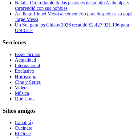
Natalia Oreiro habló de las pasiones de su hijo Atahualpa y
sorprendió con sus hobbies
Así llegó Lionel Messi al cementerio para despedir a su papá,
Jorge Messi
Un Sol para los Chicos 2026 recaudó $2.427.921.106 para
UNICEF
Secciones
Espectáculos
Actualidad
Internacional
Exclusivo
Horóscopo
Cine y Series
Videos
Música
Qué Look
Sitios amigos
Canal (á)
Cucinare
El Doce