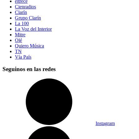
eltrece
Cienradios
Clarín
Grupo Clarín
La 100
La Voz del Interior
Mitre
Olé
Quiero Música
TN
Vía País
Seguinos en las redes
Instagram