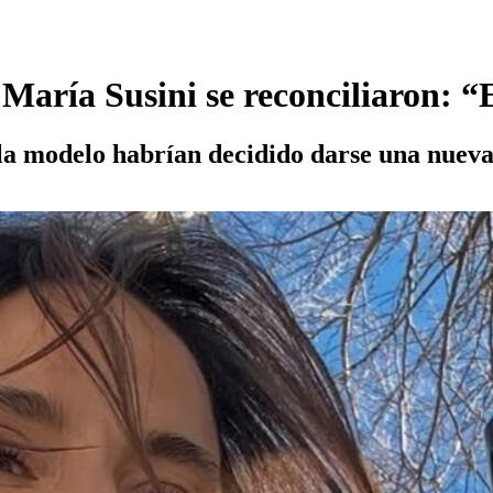
aría Susini se reconciliaron: 
la modelo habrían decidido darse una nueva