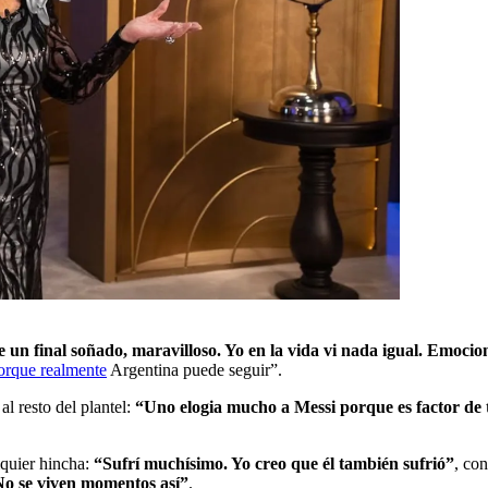
 un final soñado, maravilloso. Yo en la vida vi nada igual.
Emociona
rque realmente
Argentina puede seguir”.
al resto del plantel:
“Uno elogia mucho a Messi porque es factor de 
lquier hincha:
“Sufrí muchísimo. Yo creo que él también sufrió”
, co
 No se viven momentos así”
.