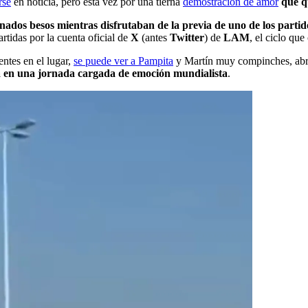
rse
en noticia, pero esta vez por una tierna
demostración de amor
que q
ados besos mientras disfrutaban de la previa de uno de los partid
rtidas por la cuenta oficial de
X
(antes
Twitter
) de
LAM
, el ciclo qu
entes en el lugar,
se puede ver a Pampita
y Martín muy compinches, abra
 en una jornada cargada de emoción mundialista
.