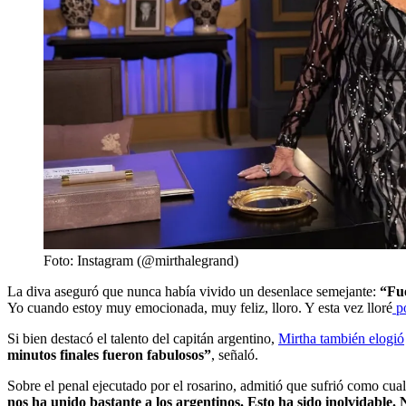
Foto: Instagram (@mirthalegrand)
La diva aseguró que nunca había vivido un desenlace semejante:
“Fue
Yo cuando estoy muy emocionada, muy feliz, lloro. Y esta vez lloré
po
Si bien destacó el talento del capitán argentino,
Mirtha también elogió
minutos finales fueron fabulosos”
, señaló.
Sobre el penal ejecutado por el rosarino, admitió que sufrió como cua
nos ha unido bastante a los argentinos. Esto ha sido inolvidable.