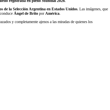
uedó registrada en pleno Mundial 2026
.
os de la Selección Argentina en Estados Unidos
. Las imágenes, que
e conduce
Ángel de Brito
por
América
.
zados y completamente ajenos a las miradas de quienes los