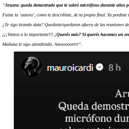
“
Aruzza: queda demostrado que te sobró micrófono durante años pa
Fuiste la ‘autora’, como te describiste, de tu propio final. Ya perdiste
¿Te sigo tirando data? Quedaste/quedaron afuera de las reuniones de l
¡¡¡Vamos a lo importante!!! ¿
Querés más? Si querés hacemos un enig
Mañana te sigo atendiendo. Amooooorrrr".