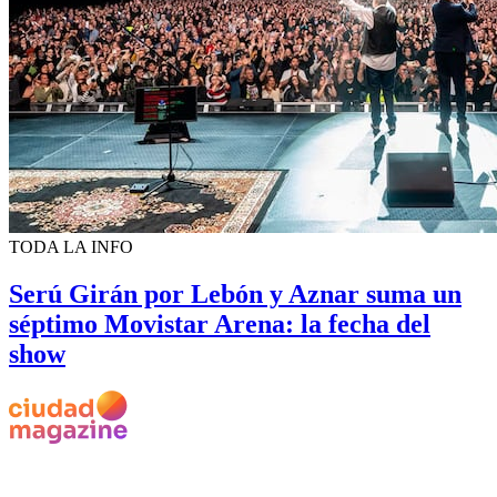
TODA LA INFO
Serú Girán por Lebón y Aznar suma un
séptimo Movistar Arena: la fecha del
show