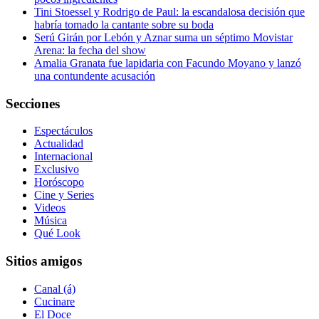
Tini Stoessel y Rodrigo de Paul: la escandalosa decisión que
habría tomado la cantante sobre su boda
Serú Girán por Lebón y Aznar suma un séptimo Movistar
Arena: la fecha del show
Amalia Granata fue lapidaria con Facundo Moyano y lanzó
una contundente acusación
Secciones
Espectáculos
Actualidad
Internacional
Exclusivo
Horóscopo
Cine y Series
Videos
Música
Qué Look
Sitios amigos
Canal (á)
Cucinare
El Doce