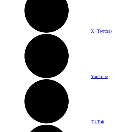
X (Twitter)
YouTube
TikTok