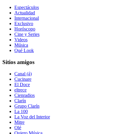
Espectáculos
Actualidad
Internacional
Exclusivo
Horóscopo
Cine y Series
Videos
Música
Qué Look
Sitios amigos
Canal (á)
Cucinare
El Doce
eltrece
Cienradios
Clarín
Grupo Clarín
La 100
La Voz del Interior
Mitre
Olé
Quiero Música