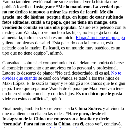
Yanina también reveló cuál fue su reacción al ver la historia que
publicó Icardi en
Instagram
:
“Me lo mandaron. La verdad que
no me dedico tampoco a mirar las redes de Icardi. Me dio
gracia, me dio lástima, porque digo, en lugar de estar subiendo
fotos editadas,
cuidá a tu papá, que no tiene un mango, está
vendiendo comida en una olla popular
. Mauro está peleado con la
madre, con Wanda, no ve mucho a las hijas, no les paga la cuota
alimentaria, todo en su vida es un juicio.
El papá no tiene ni prepaga
y tiene problemas de salud. Está peleado con la hermana, está
peleado con la madre. Es Icardi, es un mundo muy patético, es un
tipo que no tiene equipo”, afirmó.
Consultada sobre si el comportamiento del delantero podría deberse
al complejo momento que atraviesa en lo personal y profesional,
Latorre lo descartó de plano: “No está desbordado, él es así.
No te
olvides que cuando
se casó con Wanda se tatuó a los tres hijos de
Maxi López. Él le sacó la mujer y le obligó a los chicos que le digan
papá. Tuvo que separarse Wanda de él para que Maxi vuelva a tener
un buen vínculo con ella y con los hijos.
Es un chico que le gusta
vivir en estos conflictos
”, opinó.
Finalmente, también hizo referencia a la
China Suárez
y al vínculo
que mantiene con ella en las redes:
“Hace poco, desde el
Instagram de la China me empezaron a insultar y decir
‘cornuda’. Para mí no era la China, era él, creo yo”
, concluyó,