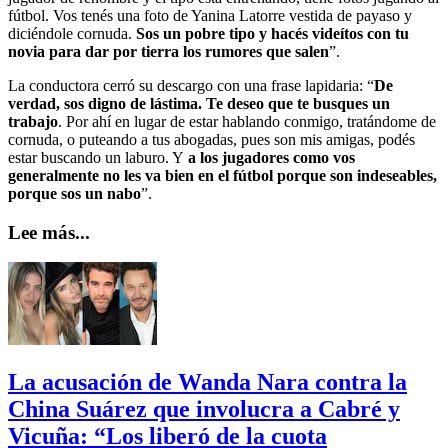
fútbol. Vos tenés una foto de Yanina Latorre vestida de payaso y
diciéndole cornuda.
Sos un pobre tipo y hacés videítos con tu
novia para dar por tierra los rumores que salen
”.
La conductora cerró su descargo con una frase lapidaria: “
De
verdad, sos digno de lástima. Te deseo que te busques un
trabajo
. Por ahí en lugar de estar hablando conmigo, tratándome de
cornuda, o puteando a tus abogadas, pues son mis amigas, podés
estar buscando un laburo. Y
a los jugadores como vos
generalmente no les va bien en el fútbol porque son indeseables,
porque sos un nabo
”.
Lee más...
La acusación de Wanda Nara contra la
China Suárez que involucra a Cabré y
Vicuña: “Los liberó de la cuota