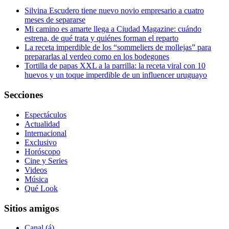
Silvina Escudero tiene nuevo novio empresario a cuatro
meses de separarse
Mi camino es amarte llega a Ciudad Magazine: cuándo
estrena, de qué trata y quiénes forman el reparto
La receta imperdible de los “sommeliers de mollejas” para
prepararlas al verdeo como en los bodegones
Tortilla de papas XXL a la parrilla: la receta viral con 10
huevos y un toque imperdible de un influencer uruguayo
Secciones
Espectáculos
Actualidad
Internacional
Exclusivo
Horóscopo
Cine y Series
Videos
Música
Qué Look
Sitios amigos
Canal (á)