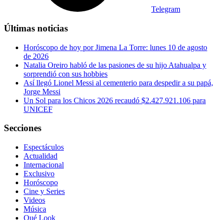
Telegram
Últimas noticias
Horóscopo de hoy por Jimena La Torre: lunes 10 de agosto
de 2026
Natalia Oreiro habló de las pasiones de su hijo Atahualpa y
sorprendió con sus hobbies
Así llegó Lionel Messi al cementerio para despedir a su papá,
Jorge Messi
Un Sol para los Chicos 2026 recaudó $2.427.921.106 para
UNICEF
Secciones
Espectáculos
Actualidad
Internacional
Exclusivo
Horóscopo
Cine y Series
Videos
Música
Qué Look