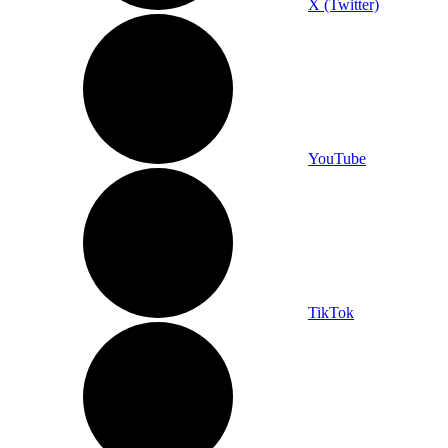
X (Twitter)
YouTube
TikTok