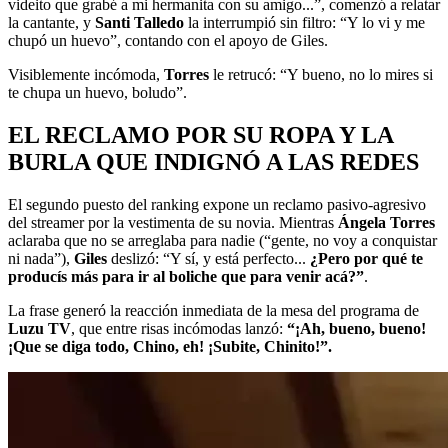
videito que grabé a mi hermanita con su amigo...”, comenzó a relatar
la cantante, y
Santi Talledo
la interrumpió sin filtro: “Y lo vi y me
chupó un huevo”, contando con el apoyo de Giles.
Visiblemente incómoda,
Torres
le retrucó: “Y bueno, no lo mires si
te chupa un huevo, boludo”.
EL RECLAMO POR SU ROPA Y LA
BURLA QUE INDIGNÓ A LAS REDES
El segundo puesto del ranking expone un reclamo pasivo-agresivo
del streamer por la vestimenta de su novia. Mientras
Ángela Torres
aclaraba que no se arreglaba para nadie (“gente, no voy a conquistar
ni nada”),
Giles
deslizó: “Y sí, y está perfecto...
¿Pero por qué te
producís más para ir al boliche que para venir acá?”
.
La frase generó la reacción inmediata de la mesa del programa de
Luzu TV
, que entre risas incómodas lanzó:
“¡Ah, bueno, bueno!
¡Que se diga todo, Chino, eh! ¡Subite, Chinito!”.