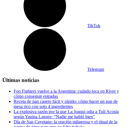
TikTok
Telegram
Últimas noticias
Foo Fighters vuelve a la Argentina: cuándo toca en River y
cómo conseguir entradas
Receta de pan casero fácil y rápido: cómo hacer un pan de
mesa rico con solo 4 ingredientes
La explosiva razón por la que La Joaqui odia a Tuli Acosta
según Yanina Latorre: “Nadie me habló bien”
Día de San Cayetano: la oración milagrosa y el ritual de la
espiga de trigo para que no falte trabajo