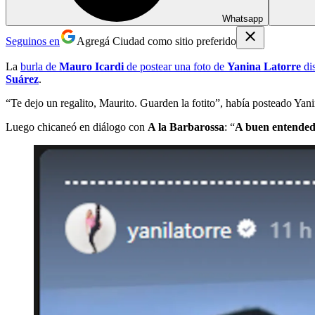
Whatsapp
Seguinos en
Agregá Ciudad como sitio preferido
La
burla de
Mauro Icardi
de postear una foto de
Yanina Latorre
di
Suárez
.
“Te dejo un regalito, Maurito. Guarden la fotito”, había posteado Yan
Luego chicaneó en diálogo con
A la Barbarossa
: “
A buen entended