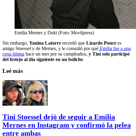
Emilia Mernes y Duki (Foto: Movilpress)
Sin embargo,
Yanina Latorre
recordó que
Lizardo Ponce
es
amigo Stoessel y de Mernes, y le consultó por qué
Emilia fue a una
cena íntima
hace un mes por su cumpleaños,
y Tini solo participó
del festejo al día siguiente en un boliche
.
Leé más
Tini Stoessel dejó de seguir a Emilia
Mernes en Instagram y confirmó la pelea
entre ambas