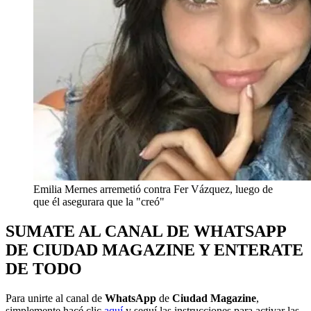
Emilia Mernes arremetió contra Fer Vázquez, luego de
que él asegurara que la "creó"
SUMATE AL CANAL DE WHATSAPP
DE CIUDAD MAGAZINE Y ENTERATE
DE TODO
Para unirte al canal de
WhatsApp
de
Ciudad Magazine
,
simplemente hacé clic
aquí
y seguí las instrucciones para activar las