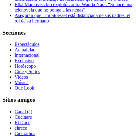
Elba Marcovecchio explotó contra Wanda Nara: “Si hace una
telenovela que no ponga a las nenas”
Aseguran que Tini Stoessel está distanciada de sus padres: el
rol de su hermano
Secciones
Espectáculos
Actualidad
Internacional
Exclusivo
Horóscopo
Cine y Series
Videos
Música
Qué Look
Sitios amigos
Canal (á)
Cucinare
El Doce
eltrece
Cienradios