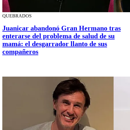
QUEBRADOS
Juanicar abandonó Gran Hermano tras
enterarse del problema de salud de su
mamá: el desgarrador llanto de sus
compañeros