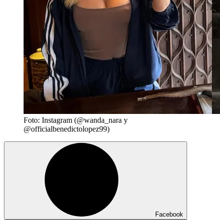
Foto: Instagram (@wanda_nara y
@officialbenedictolopez99)
Facebook