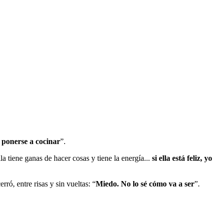
e ponerse a cocinar
”.
a tiene ganas de hacer cosas y tiene la energía...
si ella está feliz, yo
ó, entre risas y sin vueltas: “
Miedo. No lo sé cómo va a ser
”.