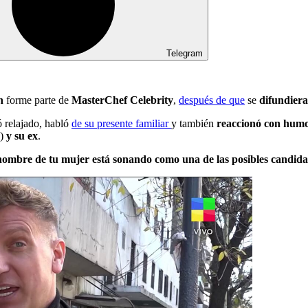
Telegram
on
forme parte de
MasterChef Celebrity
,
después de que
se
difundier
ró relajado, habló
de su presente familiar
y también
reaccionó con humo
)
y su ex
.
nombre de tu mujer está sonando como una de las posibles candida