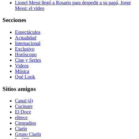
Lionel Messi llegó a Rosario para despedir a su papá, Jorge
Messi: el video
Secciones
Espectáculos
Actualidad
Internacional
Exclusivo
Horóscopo
Cine y Series
Videos
Música
Qué Look
Sitios amigos
Canal (á)
Cucinare
El Doce
eltrece
Cienradios
Clarín
Grupo Clarín