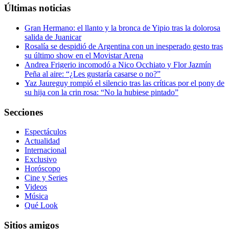
Últimas noticias
Gran Hermano: el llanto y la bronca de Yipio tras la dolorosa
salida de Juanicar
Rosalía se despidió de Argentina con un inesperado gesto tras
su último show en el Movistar Arena
Andrea Frigerio incomodó a Nico Occhiato y Flor Jazmín
Peña al aire: “¿Les gustaría casarse o no?”
Yaz Jaureguy rompió el silencio tras las críticas por el pony de
su hija con la crin rosa: “No la hubiese pintado”
Secciones
Espectáculos
Actualidad
Internacional
Exclusivo
Horóscopo
Cine y Series
Videos
Música
Qué Look
Sitios amigos