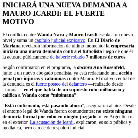
INICIARÁ UNA NUEVA DEMANDA A
MAURO ICARDI: EL FUERTE
MOTIVO
El conflicto entre
Wanda Nara
y
Mauro Icardi
escala a un nuevo
nivel y suma un
capítulo judicial explosivo
. En
El Diario de
Mariana
revelaron información de último momento:
la empresaria
iniciará una nueva demanda contra el futbolista
luego de que él
la acusara públicamente
de haberle robado
7 millones de euros
.
Según confirmaron en el programa, la
doctora
Ana Rosenfeld
,
junto a un nuevo abogado penalista, ya está redactando una
acción
penal por injurias y calumnias
contra Mauro. El motivo central de
la denuncia es el
fuerte posteo del delantero
—realizado desde
Turquía—
en el que habla de un supuesto robo millonario y
califica a Wanda como “mitómana”
.
“
Está confirmado, está pasando ahora
”, aseguraron al aire. Desde
el entorno legal de Wanda fueron contundentes:
no existe ninguna
denuncia formal por robo en ningún juzgado
, ni en Argentina ni
en el exterior.
La acusación de Icardi
, explicaron, es solo pública y
mediática, pero carece de respaldo judicial.