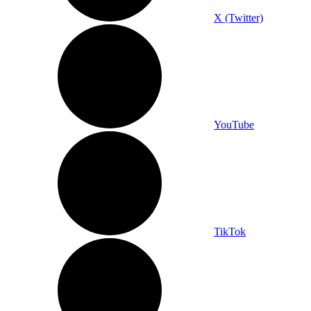
X (Twitter)
YouTube
TikTok