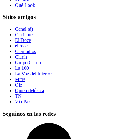
Qué Look
Sitios amigos
Canal (á)
Cucinare
El Doce
eltrece
Cienradios
Clarín
Grupo Clarín
La 100
La Voz del Interior
Mitre
Olé
Quiero Música
TN
Vía País
Seguinos en las redes