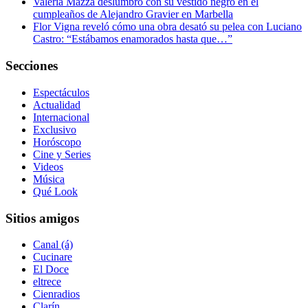
Valeria Mazza deslumbró con su vestido negro en el
cumpleaños de Alejandro Gravier en Marbella
Flor Vigna reveló cómo una obra desató su pelea con Luciano
Castro: “Estábamos enamorados hasta que…”
Secciones
Espectáculos
Actualidad
Internacional
Exclusivo
Horóscopo
Cine y Series
Videos
Música
Qué Look
Sitios amigos
Canal (á)
Cucinare
El Doce
eltrece
Cienradios
Clarín