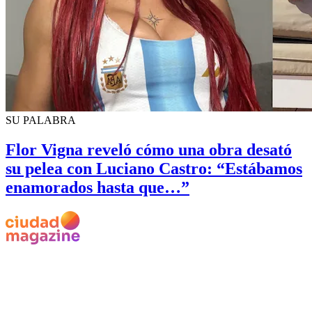
SU PALABRA
Flor Vigna reveló cómo una obra desató
su pelea con Luciano Castro: “Estábamos
enamorados hasta que…”