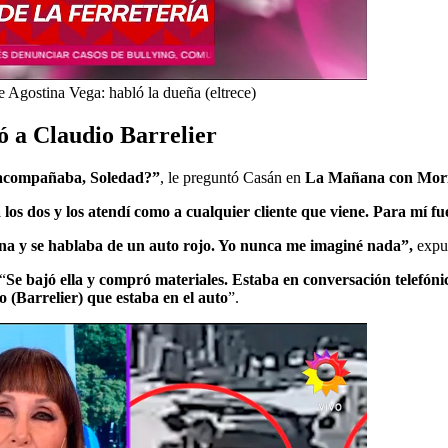
e Agostina Vega: habló la dueña (eltrece)
ó a Claudio Barrelier
lo acompañaba, Soledad?”
, le preguntó Casán en
La Mañana con Moria
a los dos y los atendí como a cualquier cliente que viene. Para mí f
na y se hablaba de un auto rojo. Yo nunca me imaginé nada”,
expus
“
Se bajó ella y compró materiales. Estaba en conversación telefónic
o (Barrelier) que estaba en el auto
”.