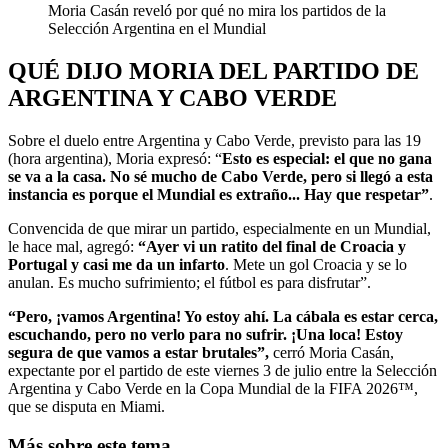
Moria Casán reveló por qué no mira los partidos de la
Selección Argentina en el Mundial
QUÉ DIJO MORIA DEL PARTIDO DE
ARGENTINA Y CABO VERDE
Sobre el duelo entre Argentina y Cabo Verde, previsto para las 19
(hora argentina), Moria expresó: “
Esto es especial: el que no gana
se va a la casa. No sé mucho de Cabo Verde, pero si llegó a esta
instancia es porque el Mundial es extraño... Hay que respetar”
.
Convencida de que mirar un partido, especialmente en un Mundial,
le hace mal, agregó:
“Ayer vi un ratito del final de Croacia y
Portugal y casi me da un infarto
. Mete un gol Croacia y se lo
anulan. Es mucho sufrimiento; el fútbol es para disfrutar”.
“Pero, ¡vamos Argentina! Yo estoy ahí. La cábala es estar cerca,
escuchando, pero no verlo para no sufrir. ¡Una loca! Estoy
segura de que vamos a estar brutales”,
cerró Moria Casán,
expectante por el partido de este viernes 3 de julio entre la Selección
Argentina y Cabo Verde en la Copa Mundial de la FIFA 2026™,
que se disputa en Miami.
Más sobre este tema