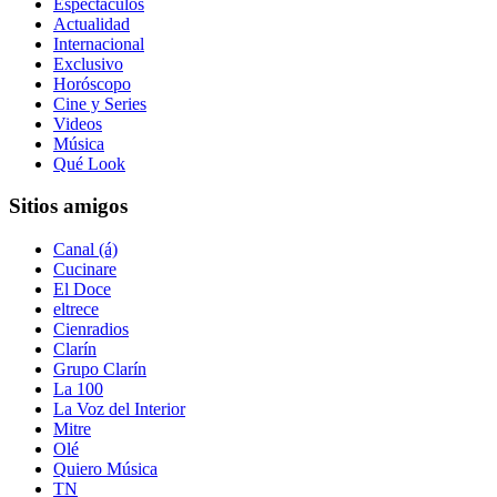
Espectáculos
Actualidad
Internacional
Exclusivo
Horóscopo
Cine y Series
Videos
Música
Qué Look
Sitios amigos
Canal (á)
Cucinare
El Doce
eltrece
Cienradios
Clarín
Grupo Clarín
La 100
La Voz del Interior
Mitre
Olé
Quiero Música
TN