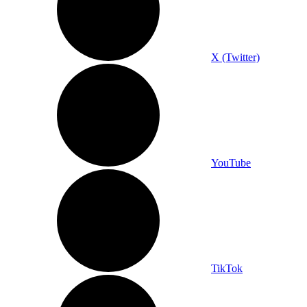
X (Twitter)
YouTube
TikTok