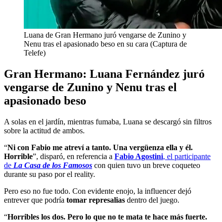
Luana de Gran Hermano juró vengarse de Zunino y
Nenu tras el apasionado beso en su cara (Captura de
Telefe)
Gran Hermano: Luana Fernández juró
vengarse de Zunino y Nenu tras el
apasionado beso
A solas en el jardín, mientras fumaba, Luana se descargó sin filtros
sobre la actitud de ambos.
“
Ni con Fabio me atreví a tanto. Una vergüenza ella y él.
Horrible
”, disparó, en referencia a
Fabio Agostini
, el participante
de
La Casa de los Famosos
con quien tuvo un breve coqueteo
durante su paso por el reality.
Pero eso no fue todo. Con evidente enojo, la influencer dejó
entrever que podría
tomar represalias
dentro del juego.
“
Horribles los dos. Pero lo que no te mata te hace más fuerte.