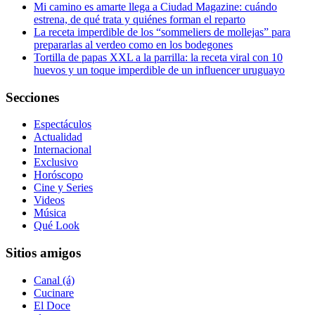
Mi camino es amarte llega a Ciudad Magazine: cuándo
estrena, de qué trata y quiénes forman el reparto
La receta imperdible de los “sommeliers de mollejas” para
prepararlas al verdeo como en los bodegones
Tortilla de papas XXL a la parrilla: la receta viral con 10
huevos y un toque imperdible de un influencer uruguayo
Secciones
Espectáculos
Actualidad
Internacional
Exclusivo
Horóscopo
Cine y Series
Videos
Música
Qué Look
Sitios amigos
Canal (á)
Cucinare
El Doce