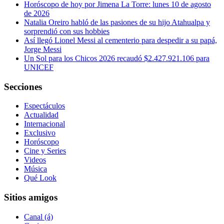
Horóscopo de hoy por Jimena La Torre: lunes 10 de agosto
de 2026
Natalia Oreiro habló de las pasiones de su hijo Atahualpa y
sorprendió con sus hobbies
Así llegó Lionel Messi al cementerio para despedir a su papá,
Jorge Messi
Un Sol para los Chicos 2026 recaudó $2.427.921.106 para
UNICEF
Secciones
Espectáculos
Actualidad
Internacional
Exclusivo
Horóscopo
Cine y Series
Videos
Música
Qué Look
Sitios amigos
Canal (á)