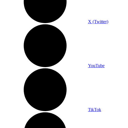
X (Twitter)
YouTube
TikTok