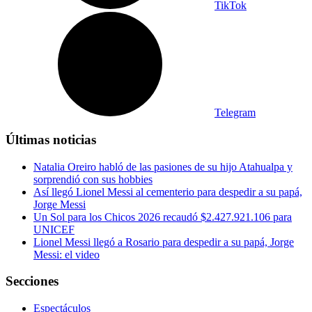
TikTok
Telegram
Últimas noticias
Natalia Oreiro habló de las pasiones de su hijo Atahualpa y
sorprendió con sus hobbies
Así llegó Lionel Messi al cementerio para despedir a su papá,
Jorge Messi
Un Sol para los Chicos 2026 recaudó $2.427.921.106 para
UNICEF
Lionel Messi llegó a Rosario para despedir a su papá, Jorge
Messi: el video
Secciones
Espectáculos