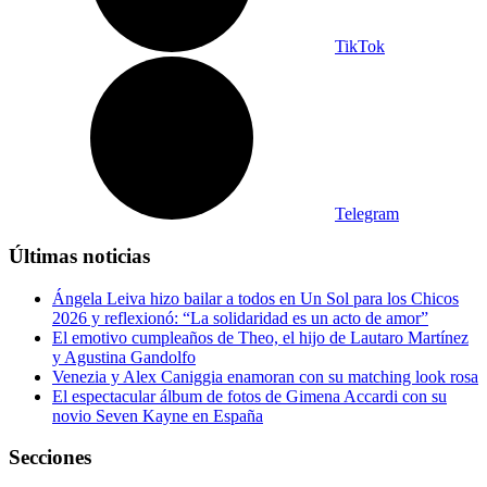
TikTok
Telegram
Últimas noticias
Ángela Leiva hizo bailar a todos en Un Sol para los Chicos
2026 y reflexionó: “La solidaridad es un acto de amor”
El emotivo cumpleaños de Theo, el hijo de Lautaro Martínez
y Agustina Gandolfo
Venezia y Alex Caniggia enamoran con su matching look rosa
El espectacular álbum de fotos de Gimena Accardi con su
novio Seven Kayne en España
Secciones