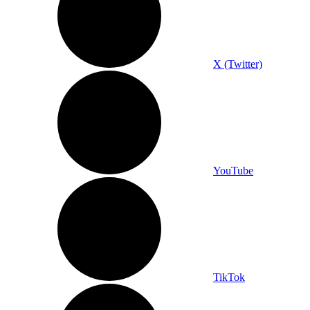
X (Twitter)
YouTube
TikTok