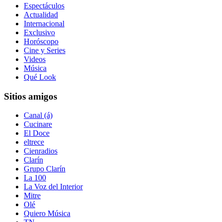
Espectáculos
Actualidad
Internacional
Exclusivo
Horóscopo
Cine y Series
Videos
Música
Qué Look
Sitios amigos
Canal (á)
Cucinare
El Doce
eltrece
Cienradios
Clarín
Grupo Clarín
La 100
La Voz del Interior
Mitre
Olé
Quiero Música