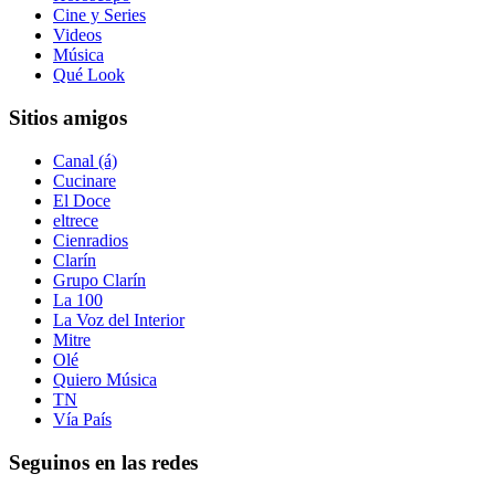
Cine y Series
Videos
Música
Qué Look
Sitios amigos
Canal (á)
Cucinare
El Doce
eltrece
Cienradios
Clarín
Grupo Clarín
La 100
La Voz del Interior
Mitre
Olé
Quiero Música
TN
Vía País
Seguinos en las redes