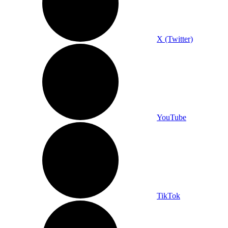
X (Twitter)
YouTube
TikTok