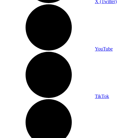
X (Twitter)
YouTube
TikTok