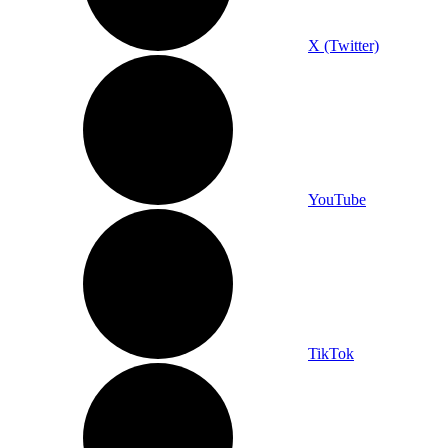
X (Twitter)
YouTube
TikTok