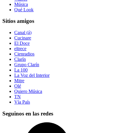
Música
Qué Look
Sitios amigos
Canal (á)
Cucinare
El Doce
eltrece
Cienradios
Clarín
Grupo Clarín
La 100
La Voz del Interior
Mitre
Olé
Quiero Música
TN
Vía País
Seguinos en las redes