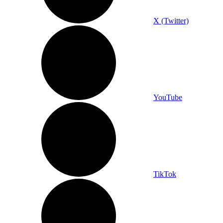
X (Twitter)
YouTube
TikTok