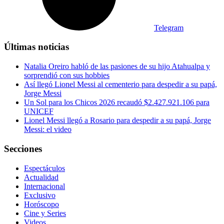
Telegram
Últimas noticias
Natalia Oreiro habló de las pasiones de su hijo Atahualpa y
sorprendió con sus hobbies
Así llegó Lionel Messi al cementerio para despedir a su papá,
Jorge Messi
Un Sol para los Chicos 2026 recaudó $2.427.921.106 para
UNICEF
Lionel Messi llegó a Rosario para despedir a su papá, Jorge
Messi: el video
Secciones
Espectáculos
Actualidad
Internacional
Exclusivo
Horóscopo
Cine y Series
Videos