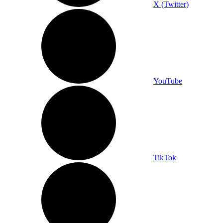
X (Twitter)
YouTube
TikTok