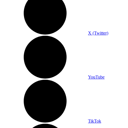
X (Twitter)
YouTube
TikTok