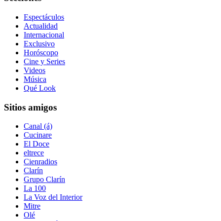
Espectáculos
Actualidad
Internacional
Exclusivo
Horóscopo
Cine y Series
Videos
Música
Qué Look
Sitios amigos
Canal (á)
Cucinare
El Doce
eltrece
Cienradios
Clarín
Grupo Clarín
La 100
La Voz del Interior
Mitre
Olé