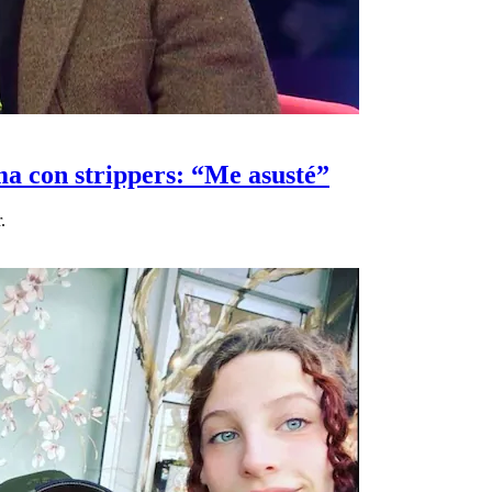
a con strippers: “Me asusté”
.