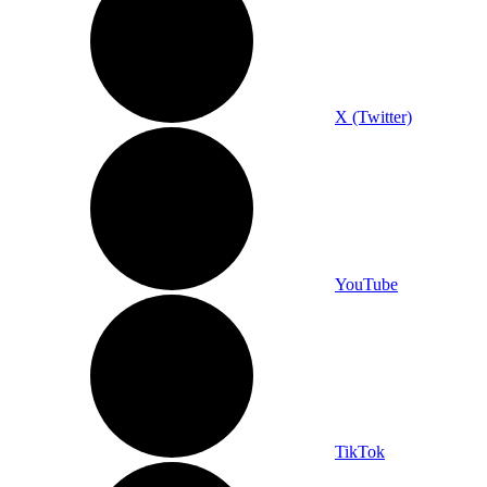
X (Twitter)
YouTube
TikTok