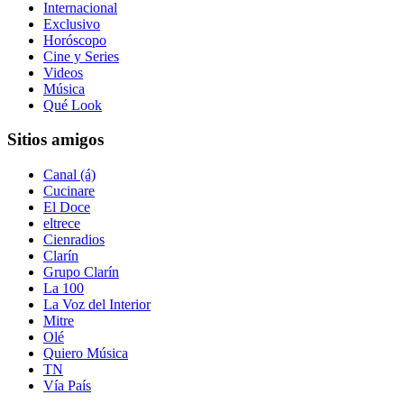
Internacional
Exclusivo
Horóscopo
Cine y Series
Videos
Música
Qué Look
Sitios amigos
Canal (á)
Cucinare
El Doce
eltrece
Cienradios
Clarín
Grupo Clarín
La 100
La Voz del Interior
Mitre
Olé
Quiero Música
TN
Vía País