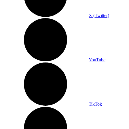
X (Twitter)
YouTube
TikTok