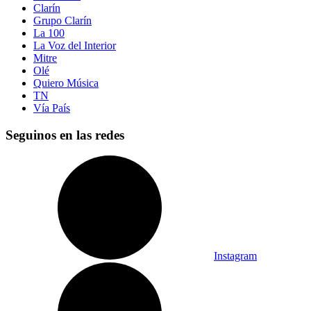
Clarín
Grupo Clarín
La 100
La Voz del Interior
Mitre
Olé
Quiero Música
TN
Vía País
Seguinos en las redes
Instagram