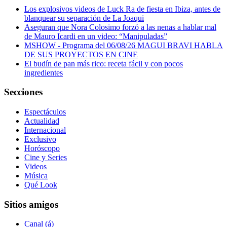
Los explosivos videos de Luck Ra de fiesta en Ibiza, antes de
blanquear su separación de La Joaqui
Aseguran que Nora Colosimo forzó a las nenas a hablar mal
de Mauro Icardi en un video: “Manipuladas”
MSHOW - Programa del 06/08/26 MAGUI BRAVI HABLA
DE SUS PROYECTOS EN CINE
El budín de pan más rico: receta fácil y con pocos
ingredientes
Secciones
Espectáculos
Actualidad
Internacional
Exclusivo
Horóscopo
Cine y Series
Videos
Música
Qué Look
Sitios amigos
Canal (á)