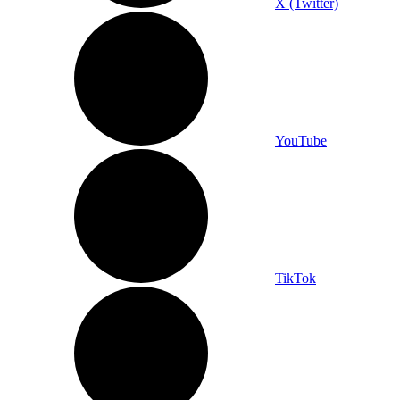
X (Twitter)
YouTube
TikTok