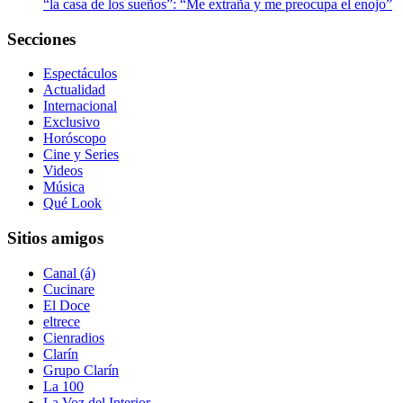
“la casa de los sueños”: “Me extraña y me preocupa el enojo”
Secciones
Espectáculos
Actualidad
Internacional
Exclusivo
Horóscopo
Cine y Series
Videos
Música
Qué Look
Sitios amigos
Canal (á)
Cucinare
El Doce
eltrece
Cienradios
Clarín
Grupo Clarín
La 100
La Voz del Interior