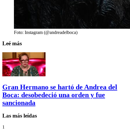
Foto: Instagram (@andreadelboca)
Leé más
Gran Hermano se hartó de Andrea del
Boca: desobedeció una orden y fue
sancionada
Las más leídas
1