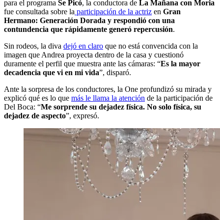
para el programa
Se Picó
, la conductora de
La Mañana con Moria
fue consultada sobre la
participación de la actriz
en
Gran
Hermano: Generación Dorada
y respondió con una
contundencia que rápidamente generó repercusión
.
Sin rodeos, la diva
dejó en claro
que no está convencida con la
imagen que Andrea proyecta dentro de la casa y cuestionó
duramente el perfil que muestra ante las cámaras: “
Es la mayor
decadencia que vi en mi vida
”, disparó.
Ante la sorpresa de los conductores, la One profundizó su mirada y
explicó qué es lo que
más le llama la atención
de la participación de
Del Boca: “
Me sorprende su dejadez física. No solo física, su
dejadez de aspecto
”, expresó.