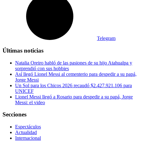
Telegram
Últimas noticias
Natalia Oreiro habló de las pasiones de su hijo Atahualpa y
sorprendió con sus hobbies
Así llegó Lionel Messi al cementerio para despedir a su papá,
Jorge Messi
Un Sol para los Chicos 2026 recaudó $2.427.921.106 para
UNICEF
Lionel Messi llegó a Rosario para despedir a su papá, Jorge
Messi: el video
Secciones
Espectáculos
Actualidad
Internacional