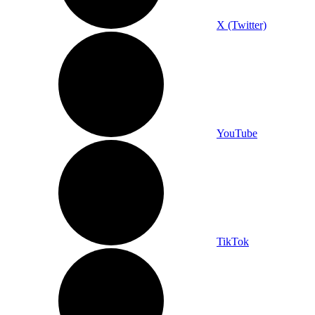
X (Twitter)
YouTube
TikTok