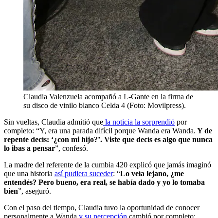
Claudia Valenzuela acompañó a L-Gante en la firma de
su disco de vinilo blanco Celda 4 (Foto: Movilpress).
Sin vueltas, Claudia admitió que
la noticia la sorprendió
por
completo: “Y, era una parada difícil porque Wanda era Wanda.
Y de
repente decís: ‘¿con mi hijo?’. Viste que decís es algo que nunca
lo ibas a pensar
”, confesó.
La madre del referente de la cumbia 420 explicó que jamás imaginó
que una historia
así pudiera suceder
: “
Lo veía lejano, ¿me
entendés? Pero bueno, era real, se había dado y yo lo tomaba
bien
”, aseguró.
Con el paso del tiempo, Claudia tuvo la oportunidad de conocer
personalmente a Wanda
y su percepción
cambió por completo: