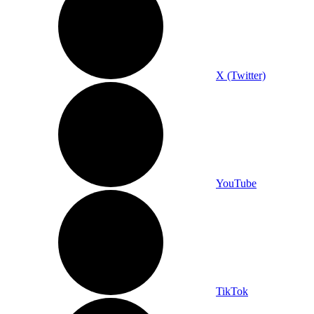
X (Twitter)
YouTube
TikTok