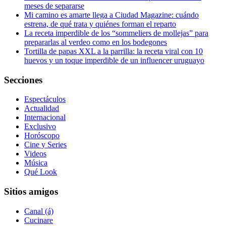
meses de separarse
Mi camino es amarte llega a Ciudad Magazine: cuándo
estrena, de qué trata y quiénes forman el reparto
La receta imperdible de los “sommeliers de mollejas” para
prepararlas al verdeo como en los bodegones
Tortilla de papas XXL a la parrilla: la receta viral con 10
huevos y un toque imperdible de un influencer uruguayo
Secciones
Espectáculos
Actualidad
Internacional
Exclusivo
Horóscopo
Cine y Series
Videos
Música
Qué Look
Sitios amigos
Canal (á)
Cucinare