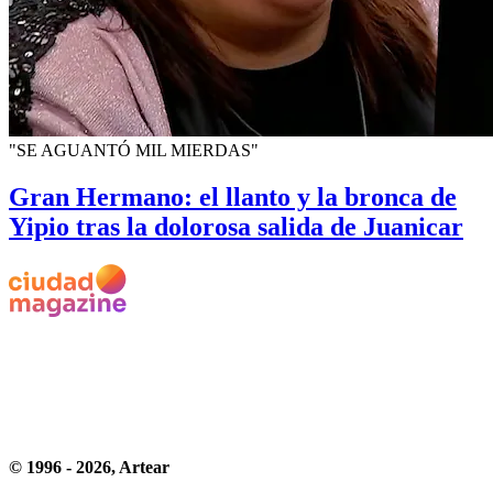
"SE AGUANTÓ MIL MIERDAS"
Gran Hermano: el llanto y la bronca de
Yipio tras la dolorosa salida de Juanicar
© 1996 -
2026
, Artear