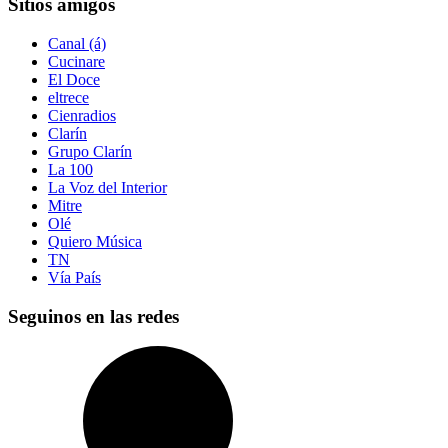
Sitios amigos
Canal (á)
Cucinare
El Doce
eltrece
Cienradios
Clarín
Grupo Clarín
La 100
La Voz del Interior
Mitre
Olé
Quiero Música
TN
Vía País
Seguinos en las redes