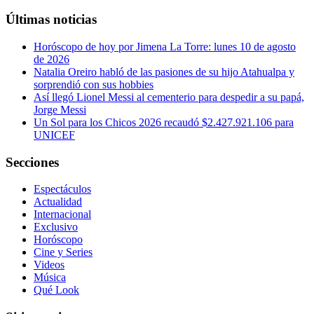
Últimas noticias
Horóscopo de hoy por Jimena La Torre: lunes 10 de agosto
de 2026
Natalia Oreiro habló de las pasiones de su hijo Atahualpa y
sorprendió con sus hobbies
Así llegó Lionel Messi al cementerio para despedir a su papá,
Jorge Messi
Un Sol para los Chicos 2026 recaudó $2.427.921.106 para
UNICEF
Secciones
Espectáculos
Actualidad
Internacional
Exclusivo
Horóscopo
Cine y Series
Videos
Música
Qué Look