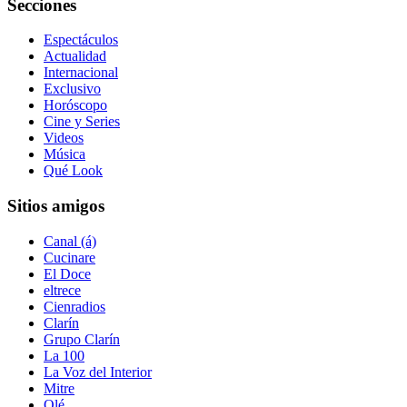
Secciones
Espectáculos
Actualidad
Internacional
Exclusivo
Horóscopo
Cine y Series
Videos
Música
Qué Look
Sitios amigos
Canal (á)
Cucinare
El Doce
eltrece
Cienradios
Clarín
Grupo Clarín
La 100
La Voz del Interior
Mitre
Olé