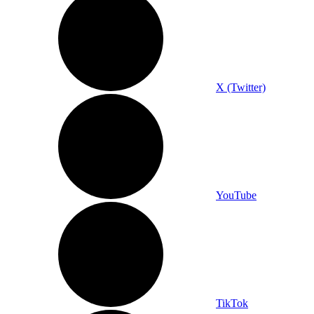
X (Twitter)
YouTube
TikTok