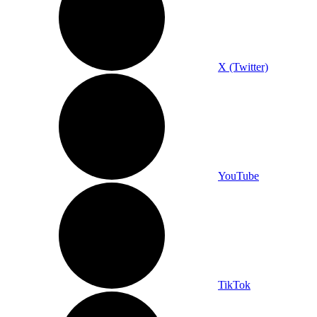
X (Twitter)
YouTube
TikTok