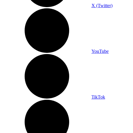
X (Twitter)
YouTube
TikTok