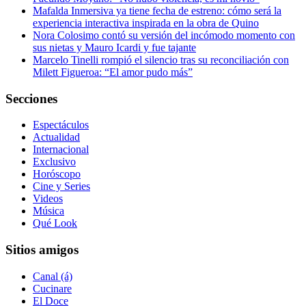
Mafalda Inmersiva ya tiene fecha de estreno: cómo será la
experiencia interactiva inspirada en la obra de Quino
Nora Colosimo contó su versión del incómodo momento con
sus nietas y Mauro Icardi y fue tajante
Marcelo Tinelli rompió el silencio tras su reconciliación con
Milett Figueroa: “El amor pudo más”
Secciones
Espectáculos
Actualidad
Internacional
Exclusivo
Horóscopo
Cine y Series
Videos
Música
Qué Look
Sitios amigos
Canal (á)
Cucinare
El Doce