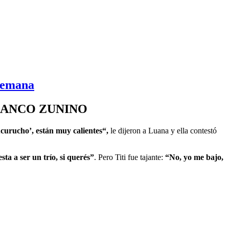
semana
RANCO ZUNINO
urucho’, están muy calientes“,
le dijeron a Luana y ella contestó
ta a ser un trío, si querés”
. Pero Titi fue tajante:
“No, yo me bajo,