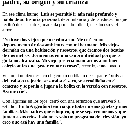
padre, su origen y su crianza
En ese clima íntimo,
Luis se permitió ir aún más profundo y
habló de su historia personal,
de su infancia y de la educación que
recibió de sus padres, marcada por la humildad, el esfuerzo y el
amor.
“
Yo tuve dos viejos que me educaron. Me crié en un
departamento de dos ambientes con mi hermano. Mis viejos
dormían en una habitación y nosotros, que éramos dos bestias
de dos metros, dormíamos en una cama individual porque la
guita no alcanzaba. Mi viejo prefería mandarnos a un buen
colegio antes que gastar en otras cosas
”, recordó, emocionado.
Ventura también destacó el ejemplo cotidiano de su padre:“
Volvía
del trabajo trajeado, se sacaba el saco, se arrodillaba en el
cemento y se ponía a jugar a la bolita en la vereda con nosotros.
Así me crié
”.
Con lágrimas en los ojos, cerró con una reflexión que atravesó al
estudio:“
En la Argentina tendría que haber menos grietas y más
familias. Más padres que eduquen, que se separen menos y que
junten a sus críos. Esto no es solo un programa de televisión, yo
creo que acá hay una familia
”.