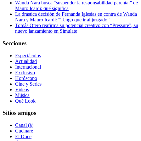
Wanda Nara busca “suspender la responsabilidad parental” de
Mauro Icardi: qué significa
La drástica decisión de Fernanda Iglesias en contra de Wanda
Nara y Mauro Icardi: “Tengo que ir al juzgado”
Tomás Otero reafirma su potencial creativo con “Pressure”, su
nuevo lanzamiento en Simulate
Secciones
Espectáculos
Actualidad
Internacional
Exclusivo
Horóscopo
Cine y Series
Videos
Música
Qué Look
Sitios amigos
Canal (á)
Cucinare
El Doce