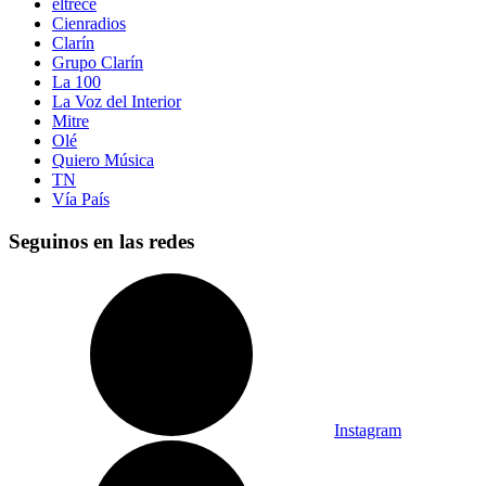
eltrece
Cienradios
Clarín
Grupo Clarín
La 100
La Voz del Interior
Mitre
Olé
Quiero Música
TN
Vía País
Seguinos en las redes
Instagram