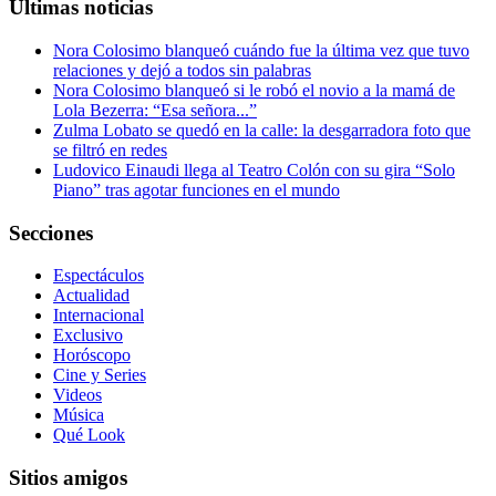
Últimas noticias
Nora Colosimo blanqueó cuándo fue la última vez que tuvo
relaciones y dejó a todos sin palabras
Nora Colosimo blanqueó si le robó el novio a la mamá de
Lola Bezerra: “Esa señora...”
Zulma Lobato se quedó en la calle: la desgarradora foto que
se filtró en redes
Ludovico Einaudi llega al Teatro Colón con su gira “Solo
Piano” tras agotar funciones en el mundo
Secciones
Espectáculos
Actualidad
Internacional
Exclusivo
Horóscopo
Cine y Series
Videos
Música
Qué Look
Sitios amigos