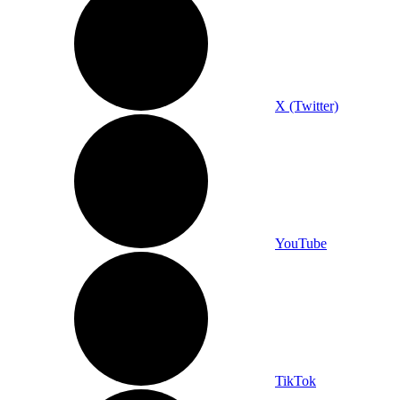
X (Twitter)
YouTube
TikTok