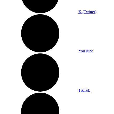
X (Twitter)
YouTube
TikTok