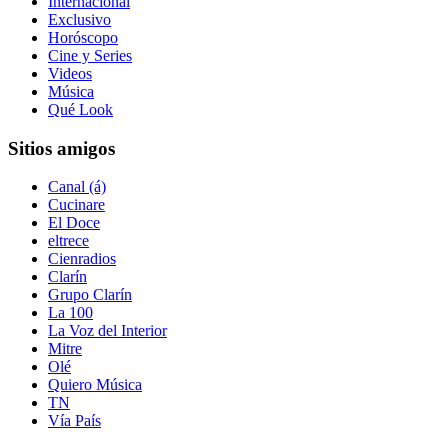
Internacional
Exclusivo
Horóscopo
Cine y Series
Videos
Música
Qué Look
Sitios amigos
Canal (á)
Cucinare
El Doce
eltrece
Cienradios
Clarín
Grupo Clarín
La 100
La Voz del Interior
Mitre
Olé
Quiero Música
TN
Vía País