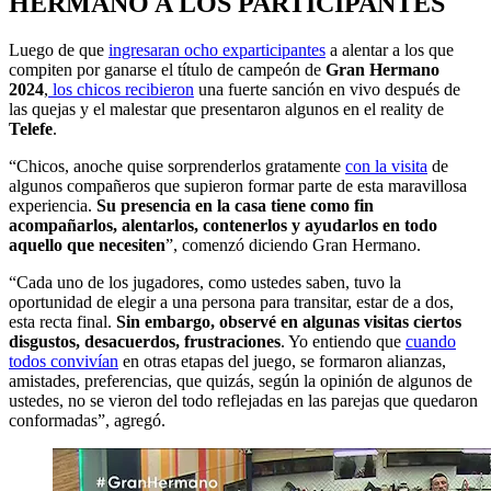
HERMANO A LOS PARTICIPANTES
Luego de que
ingresaran ocho exparticipantes
a alentar a los que
compiten por ganarse el título de campeón de
Gran Hermano
2024
,
los chicos recibieron
una fuerte sanción en vivo después de
las quejas y el malestar que presentaron algunos en el reality de
Telefe
.
“Chicos, anoche quise sorprenderlos gratamente
con la visita
de
algunos compañeros que supieron formar parte de esta maravillosa
experiencia.
Su presencia en la casa tiene como fin
acompañarlos, alentarlos, contenerlos y ayudarlos en todo
aquello que necesiten
”, comenzó diciendo Gran Hermano.
“Cada uno de los jugadores, como ustedes saben, tuvo la
oportunidad de elegir a una persona para transitar, estar de a dos,
esta recta final.
Sin embargo, observé en algunas visitas ciertos
disgustos, desacuerdos, frustraciones
. Yo entiendo que
cuando
todos convivían
en otras etapas del juego, se formaron alianzas,
amistades, preferencias, que quizás, según la opinión de algunos de
ustedes, no se vieron del todo reflejadas en las parejas que quedaron
conformadas”, agregó.